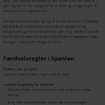
forbi. Den største vinmesse på øen finder sted her hvert år i
april, og her er der mulighed for at finde og smage nogle af
Mallorcas fremragende vine.
Fortsæt til
Porto Cristo
, og tag så en lille afstikker til
Cuevas
del Drach
, et underjordisk landskab af stalaktitter og
stalagmitter og fem underjordiske søer, bl.a. verdens største.
Herfra kan du køre ind til det indre af øen til
Manacor
, inden
du tager hovedvejen tilbage til Palma.
Færdselsregler i Spanien
Hvilken side af vejen?
I Spanien skal du køre i højre side af vejen.
Landets lovgivning for bilkørsel
Mobiltelefoner må overhovedet ikke anvendes under
kørslen
Brug ikke hovedtelefoner under kørslen (undtagen