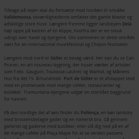
Tilbage på vejen skal du fortsætte mod nordøst til smukke
Valldemossa
, seværdighederne omfatter det gamle kloster og
adskillige store huse. Længere fremme ligger landsbyen
Deià
højt oppe på kanten af en klippe, hvorfra der er en smuk
udsigt over havet og bjergene. Om sommeren er dette område
vært for en international musikfestival og Chopin-festivalen.
Længere mod nord er
Sóller
et besøg værd. Her kan du se Can
Pruner, en art nouveau-bygning, der huser værker af artister
som f.eks. Gauguin, Toulouse-Lautrec og Warhol, og Månens
Hus fra det 15. århundrede.
Port de Sóller
er et afslappet sted
med en promenade med mange caféer, restauranter og
butikker. Tramuntana-bjergene udgør en storslået baggrund
for havnen.
På den nordlige del af øen finder du
Pollença
, en køn landsby
med brostensbelagte gader og en romersk bro. Gå gennem
galleriet og gaderne med butikker, eller slå dig ned på en af
de mange caféer på Plaça Major for at se verden passere