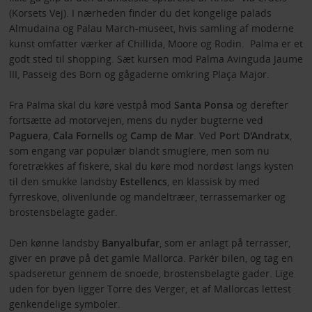
(Korsets Vej). I nærheden finder du det kongelige palads
Almudaina og Palau March-museet, hvis samling af moderne
kunst omfatter værker af Chillida, Moore og Rodin. Palma er et
godt sted til shopping. Sæt kursen mod Palma Avinguda Jaume
III, Passeig des Born og gågaderne omkring Plaça Major.
Fra Palma skal du køre vestpå mod
Santa Ponsa
og derefter
fortsætte ad motorvejen, mens du nyder bugterne ved
Paguera
,
Cala Fornells
og
Camp de Mar
. Ved
Port D'Andratx
,
som engang var populær blandt smuglere, men som nu
foretrækkes af fiskere, skal du køre mod nordøst langs kysten
til den smukke landsby
Estellencs
, en klassisk by med
fyrreskove, olivenlunde og mandeltræer, terrassemarker og
brostensbelagte gader.
Den kønne landsby
Banyalbufar
, som er anlagt på terrasser,
giver en prøve på det gamle Mallorca. Parkér bilen, og tag en
spadseretur gennem de snoede, brostensbelagte gader. Lige
uden for byen ligger Torre des Verger, et af Mallorcas lettest
genkendelige symboler.