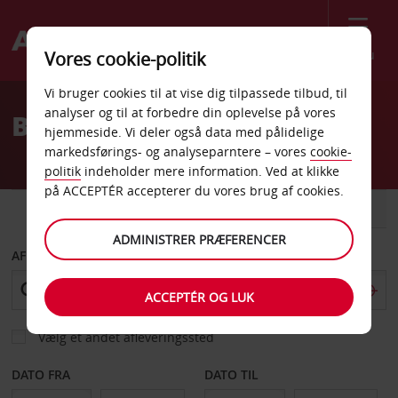
Menu
Vores cookie-politik
Welcome
Vi bruger cookies til at vise dig tilpassede tilbud, til
to
analyser og til at forbedre din oplevelse på vores
Biludlejning Mallorca
Avis
hjemmeside. Vi deler også data med pålidelige
markedsførings- og analyseparntere – vores
cookie-
politik
indeholder mere information. Ved at klikke
på ACCEPTÉR accepterer du vores brug af cookies.
BIL
VAREVOGN
ADMINISTRER PRÆFERENCER
AFHENT FRA
ACCEPTÉR OG LUK
Vælg et andet afleveringssted
DATO FRA
DATO TIL