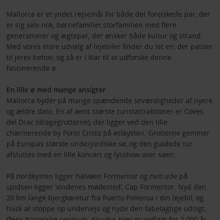
Mallorca er et yndet rejsemål for både det forelskede par, der
er sig selv nok, børnefamilier,storfamilien med flere
generationer og ægtepar, der ønsker både kultur og strand.
Med vores store udvalg af lejebiler finder du let en, der passer
til jeres behov, og så er I klar til at udforske denne
fascinerende ø.
En lille ø med mange ansigter
Mallorca byder på mange spændende seværdigheder af nyere
og ældre dato. En af øens største turistattraktioner er Coves
del Drac (dragegrotterne), der ligger ved den lille
charmerende by Porto Cristo på østkysten. Grotterne gemmer
på Europas største underjordiske sø, og den guidede tur
afsluttes med en lille koncert og lysshow over søen.
På nordkysten ligger halvøen Formentor og helt ude på
spidsen ligger ‘vindenes mødested’, Cap Formentor. Nyd den
20 km lange bjergkøretur fra Puerto Pollensa i din lejebil, og
husk at stoppe op undervejs og nyde den fabelagtige udsigt.
Øens historiske centrum, Alcudia, blev grundlagt for 2.000 år