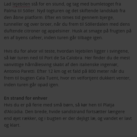
Lad
lejebilen
stå for en stund, og tag med bumletoget fra
Palma til Sóller. Nyd togturen og det skiftende landskab fra
den åbne platform. Efter en times tid gennem bjerge,
tunneller og over broer, når du frem til Sóllerdalen med dens
duftende citroner og appelsiner. Husk at smage på frugten på
en af byens cafeer, inden turen går tilbage igen.
Hvis du for alvor vil teste, hvordan lejebilen ligger i svingene,
så kør turen ned til Port de Sa Calobra. Her finder du de mest
vanvittige hårnålesving skabt af den italienske ingeniør,
Antonio Paretti. Efter 12 km og et fald på 800 meter når du
frem til bugten Cala Tuent, hvor en velfortjent dukkert venter,
inden turen går opad igen.
En strand for enhver
Hvis du er på ferie med små børn, så kør hen til Platja
d’Alcúdia. Den brede, hvide sandstrand fortsætter længere
end øjet rækker, og i bugten er der dejligt læ, og vandet er lavt
og klart.