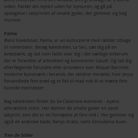
siden. Parkér din lejebil uden for bymuren, og gå på
opdagelse i labyrinten af smalle gyder, der gemmer sig bag
murene.
Palma
Øens hovedstad, Palma, er en kulturperle med rødder tilbage
til romertiden. Besøg katedralen, La Seu, sæt dig på en
kirkebænk, og lad roen falde over dig i det vældige kirkerum,
der er forenklet af arkitekten og kunstneren Gaudí. Og lad dig
efterfølgende forundre eller provokere over Miquel Barcelós
moderne kunstværk i keramik, der skildrer miraklet, hvor Jesus
forvandlede fem brød og to fisk til mad nok til at mætte fem
tusinde mennesker.
Bag katedralen finder du Sa Calatrava-kvarteret – byens
allerældste indre. Her danner de smalle gader en sand
labyrint, som det er en fornøjelse at fare vild i. Her gemmer sig
også de arabiske bade, Banys Arabs, samt Almudaina-buen.
Tren de Sóller