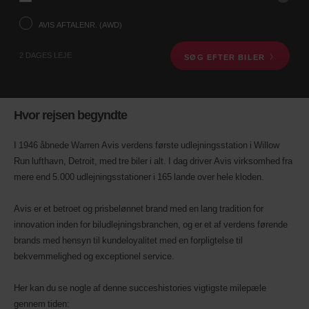
ved
hjælp
AVIS AFTALENR. (AWD)
af
søgefeltet
2 DAGES LEJE
SØG EFTER BILER
nedenfor.
Herefter,
angiv
afhentningstid
og
Hvor rejsen begyndte
dato.
Du
kan
I 1946 åbnede Warren Avis verdens første udlejningsstation i Willow
også
Run lufthavn, Detroit, med tre biler i alt. I dag driver Avis virksomhed fra
angive
mere end 5.000 udlejningsstationer i 165 lande over hele kloden.
dit
Avis
aftalenr.
Avis er et betroet og prisbelønnet brand med en lang tradition for
(AWD).
innovation inden for biludlejningsbranchen, og er et af verdens førende
Varevogne
brands med hensyn til kundeloyalitet med en forpligtelse til
kan
bekvemmelighed og exceptionel service.
også
bookes,
hvis
Her kan du se nogle af denne succeshistories vigtigste milepæle
disse
gennem tiden:
er