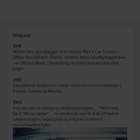
tilgængelige.
Milepæle
1946
Warren Avis grundlægger Avis Airlines Rent a Car Systems i
Willow Run lufthavn, Detroit. Verdens første biludlejningsstation
i en lufthavn åbner, i forventning om mere rejseaktivitet efter
krigen.
1953
International ekspansion starter med koncessionsafdelinger i
Europa, Canada og Mexico.
1963
Avis lancerer en dristig ny reklamekampagne … "We're only
No.2. We try harder" … nu anerkendt som et af de 10 bedste
reklameslogans nogensinde og indgroet i kernen af
virksomhedens kultur.