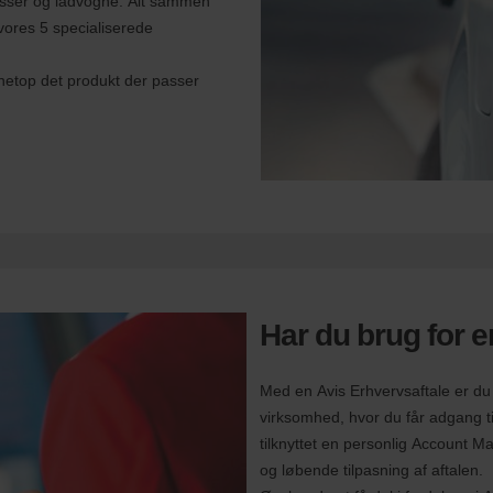
ukasser og ladvogne. Alt sammen
 vores 5 specialiserede
å netop det produkt der passer
Har du brug for 
Med en Avis Erhvervsaftale er du s
virksomhed, hvor du får adgang ti
tilknyttet en personlig Account Ma
og løbende tilpasning af aftalen.