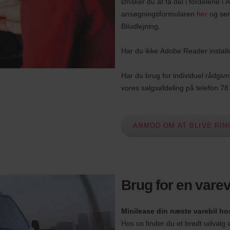
Ønsker du at få del i fordelene i 
ansøgningsformularen
her
og send
Biludlejning.
Har du ikke Adobe Reader instal
Har du brug for individuel rådgiv
vores salgsafdeling på telefon 78
ANMOD OM AT BLIVE RIN
Brug for en vare
Minilease din næste varebil hos
Hos os finder du et bredt udvalg