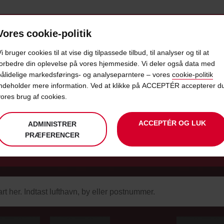
Vores cookie-politik
BUD
PRODUKTER & KONTORER
TAXFREE & ERHVERV
i bruger cookies til at vise dig tilpassede tilbud, til analyser og til at
forbedre din oplevelse på vores hjemmeside. Vi deler også data med
pålidelige markedsførings- og analyseparntere – vores
cookie-politik
VAREVOGNE ERHVERV
indeholder mere information. Ved at klikke på ACCEPTÉR accepterer d
vores brug af cookies.
l gøre det nemt for din virksomhed at få adga
ACCEPTÉR OG LUK
ADMINISTRER
 Book her på siden eller kontakt os i dag fo
PRÆFERENCER
r
ntningsstation
Din
vælg
dato
Valgte
vælg
tid
Åbningstid
Aktuel
vælg