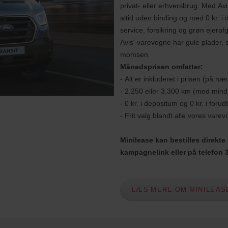
privat- eller erhversbrug. Med Avi
altid uden binding og med 0 kr. i d
service, forsikring og grøn ejerafg
Avis' varevogne har gule plader,
momsen.
Månedsprisen omfatter:
- Alt er inkluderet i prisen (på n
- 2.250 eller 3.300 km (med mind
- 0 kr. i depositum og 0 kr. i forud
- Frit valg blandt alle vores vare
Minilease kan bestilles direk
kampagnelink eller på telefon 3
LÆS MERE OM MINILEAS