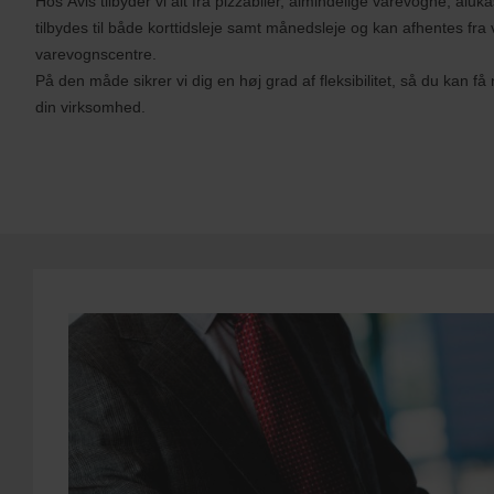
Hos Avis tilbyder vi alt fra pizzabiler, almindelige varevogne, al
r
tilbydes til både korttidsleje samt månedsleje og kan afhentes fra
U
varevognscentre.
s
På den måde sikrer vi dig en høj grad af fleksibilitet, så du kan f
e
r
din virksomhed.
s
:
Skip
screen
reader
instructions
Fortæl
os
din
afhentningsstation
ved
hjælp
af
søgefeltet
nedenfor.
Herefter,
angiv
afhentningstid
og
dato.