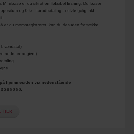
s Minilease er du sikret en fleksibel løsning. Du leaser
epositum og 0 kr. i forudbetaling - selvfølgelig inkl.
ift.
 så er du momsregistreret, kan du desuden fratrække
ær brændstof)
re andet er angivet)
betaling
vogne
te på hjemmesiden via nedenstående
3 26 80 80.
E HER