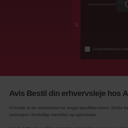
AT
KORT
u
AFHENTNINGSDATO
i
SPRINGE
OVER
c
LINKS
denne
t
i
3.
formular
o
n
s
f
CHAUFFØREN ER OVER
o
r
S
c
r
e
e
Avis Bestil din erhvervsleje hos A
n
R
e
Vi forstår at din virksomhed har meget specifikke behov. Derfor har
a
varevogne i forskellige størrelser og egenskaber.
d
e