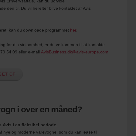
Avis Erhvervsaftale, kan du udfylde
e den til. Du vil herefter blive kontaktet af Avis
leret, kan du downloade programmet
her
.
ning for din virksomhed, er du velkommen til at kontakte
 79 54 09 eller e-mail
AvisBusiness.dk@avis-europe.com
GET OP
vogn i over en måned?
 Avis i en fleksibel periode.
 af nye og moderne varevogne, som du kan lease til