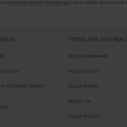
ltid
aflevere din lejebil i en anden by
, hvis du aftaler det med Avis’ 
ILBUD
POPULÆRE DESTINAT
IVE
BILLEJE KØBENHAVN
NGSTILBUD
BILLEJE ODENSE
 AT RESERVERE DIREKTE
BILLEJE AARHUS
BILLEJE USA
ILER
BILLEJE MALAGA