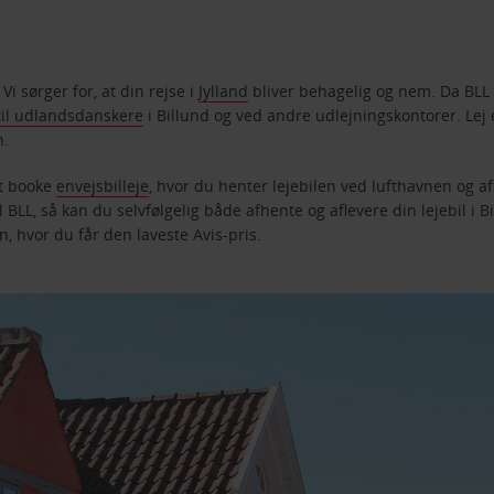
Vi sørger for, at din rejse i
Jylland
bliver behagelig og nem. Da BL
 til udlandsdanskere
i Billund og ved andre udlejningskontorer. Lej e
n.
at booke
envejsbilleje
, hvor du henter lejebilen ved lufthavnen og af
 BLL, så kan du selvfølgelig både afhente og aflevere din lejebil i 
n, hvor du får den laveste Avis-pris.