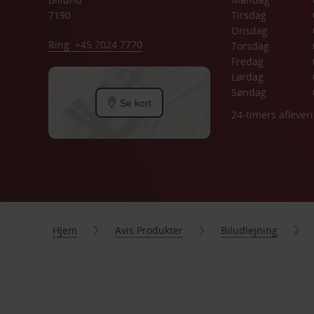
7190
Tirsdag
Onsdag
Ring: +45 7024 7770
Torsdag
Fredag
Lørdag
Søndag
Se kort
24-timers aflever
Hjem
Avis Produkter
Biludlejning