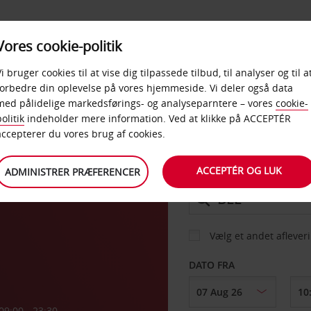
PRODUKTER &
Vores cookie-politik
BUD
TAXFREE & ERHVERV
KONTORER
Vi bruger cookies til at vise dig tilpassede tilbud, til analyser og til a
forbedre din oplevelse på vores hjemmeside. Vi deler også data
med pålidelige markedsførings- og analyseparntere – vores
cookie-
olitik
indeholder mere information. Ved at klikke på ACCEPTÉR
BIL
accepterer du vores brug af cookies.
HAVN
ACCEPTÉR OG LUK
ADMINISTRER PRÆFERENCER
AFHENT FRA
Vælg et andet aflever
DATO FRA
09:00 - 23:30