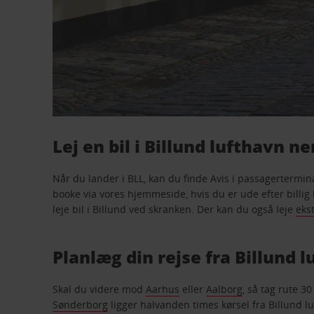
Lej en bil i Billund lufthavn n
Når du lander i BLL, kan du finde Avis i passagertermina
booke via vores hjemmeside, hvis du er ude efter billig b
leje bil i Billund ved skranken. Der kan du også leje
eks
Planlæg din rejse fra Billund 
Skal du videre mod
Aarhus
eller
Aalborg
, så tag rute 3
Sønderborg
ligger halvanden times kørsel fra Billund lu