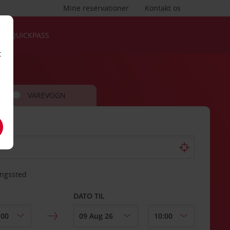
Mine reservationer
Kontakt os
QUICKPASS
t
VAREVOGN
ingssted
DATO TIL