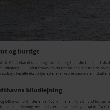
emt og hurtigt
l 10. Gå direkte til udlejningsskranken, og hent din bilnøgle, hvis 
iludlejning i Billund lufthavn, da du her får den laveste pris på le
traudstyr
, bestille
ekstra tjenester
eller ordne papirerne til skattefr
lufthavns biludlejning
0 og E45 mod nord – der er ca. 100 km mellem Avis Billund lufthavns 
fthavns biludlejning, hvis du kører ad E45 mod syd. Skal du fra BLL