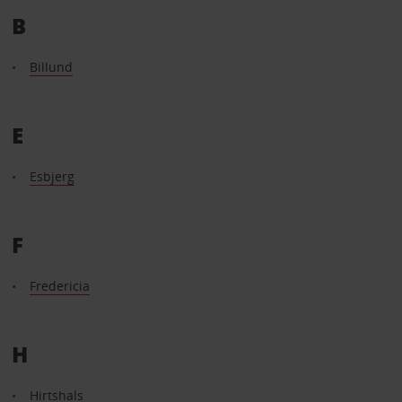
B
Billund
E
Esbjerg
F
Fredericia
H
Hirtshals