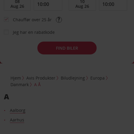
Chauffør over 25 år
Jeg har en rabatkode
FIND BILER
Hjem
Avis Produkter
Biludlejning
Europa
Danmark
A Å
A
Aalborg
Aarhus