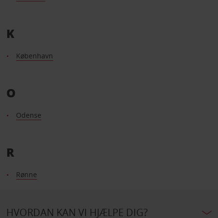
K
København
O
Odense
R
Rønne
HVORDAN KAN VI HJÆLPE DIG?