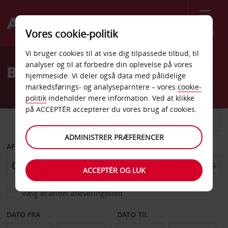
Menu
Vores cookie-politik
Welcome
Vi bruger cookies til at vise dig tilpassede tilbud, til
to
analyser og til at forbedre din oplevelse på vores
Biludlejning Danmark
Avis
hjemmeside. Vi deler også data med pålidelige
markedsførings- og analyseparntere – vores
cookie-
politik
indeholder mere information. Ved at klikke
på ACCEPTÉR accepterer du vores brug af cookies.
BIL
VAREVOGN
ADMINISTRER PRÆFERENCER
AFHENT FRA
ACCEPTÉR OG LUK
Vælg et andet afleveringssted
DATO FRA
DATO TIL