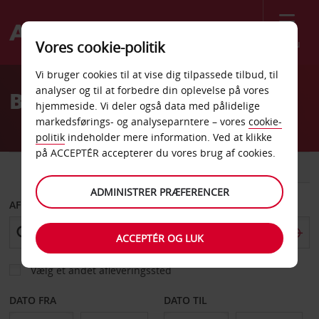
Menu
Vores cookie-politik
Welcome
Vi bruger cookies til at vise dig tilpassede tilbud, til
to
analyser og til at forbedre din oplevelse på vores
Billeje Murcia
Avis
hjemmeside. Vi deler også data med pålidelige
markedsførings- og analyseparntere – vores
cookie-
politik
indeholder mere information. Ved at klikke
på ACCEPTÉR accepterer du vores brug af cookies.
BIL
VAREVOGN
ADMINISTRER PRÆFERENCER
AFHENT FRA
ACCEPTÉR OG LUK
Vælg et andet afleveringssted
DATO FRA
DATO TIL