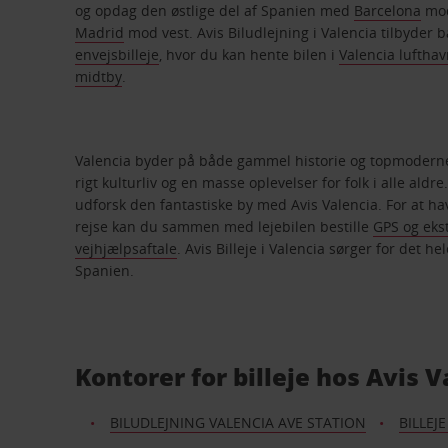
og opdag den østlige del af Spanien med
Barcelona
mod
Madrid
mod vest. Avis Biludlejning i Valencia tilbyder 
envejsbilleje
, hvor du kan hente bilen i
Valencia luftha
midtby
.
Valencia byder på både gammel historie og topmoderne 
rigt kulturliv og en masse oplevelser for folk i alle aldre. 
udforsk den fantastiske by med Avis Valencia. For at hav
rejse kan du sammen med lejebilen bestille
GPS og ekst
vejhjælpsaftale
. Avis Billeje i Valencia sørger for det he
Spanien.
Kontorer for billeje hos Avis V
BILUDLEJNING VALENCIA AVE STATION
BILLEJ