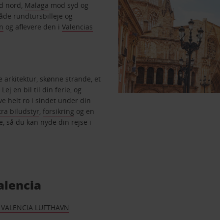
 nord,
Malaga
mod syd og
både rundtursbilleje og
vn
og aflevere den i
Valencias
arkitektur, skønne strande, et
Lej en bil til din ferie, og
e helt ro i sindet under din
ra biludstyr
,
forsikring
og en
le, så du kan nyde din rejse i
alencia
E VALENCIA LUFTHAVN