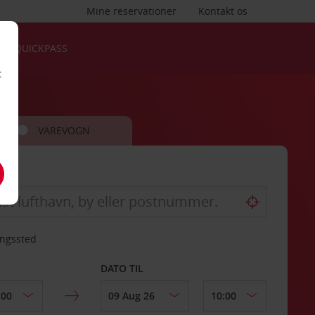
Mine reservationer
Kontakt os
QUICKPASS
t
VAREVOGN
ingssted
DATO TIL