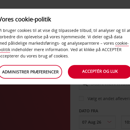
PRODUKTER &
Vores cookie-politik
BUD
TAXFREE & ERHVERV
KONTORER
Vi bruger cookies til at vise dig tilpassede tilbud, til analyser og til a
forbedre din oplevelse på vores hjemmeside. Vi deler også data
med pålidelige markedsførings- og analyseparntere – vores
cookie-
CIA
olitik
indeholder mere information. Ved at klikke på ACCEPTÉR
BIL
accepterer du vores brug af cookies.
ACCEPTÉR OG LUK
ADMINISTRER PRÆFERENCER
AFHENT FRA
Vælg et andet aflever
DATO FRA