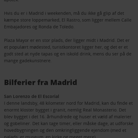
Hvis du er i Madrid i weekenden, må du ikke gå glip af det
kæmpe store loppemarked, El Rastro, som ligger mellem Calle
Embajadores og Ronda de Toledo.
Plaza Mayor er en stor plads, der ligger midt i Madrid. Det er
et populært mødested, turistkontoret ligger her, og det er et
godt sted at nyde tapas og en iskold drink, mens du ser på de
mange gadekunstnere.
Bilferier fra Madrid
San Lorenzo de El Escorial
I denne landsby, 48 kilometer nord for Madrid, kan du finde et
enormt kloster bygget i granit, nemlig Real Monasterio. Det
blev bygget i det 16. århundrede og huser et væld af malerier
og gobeliner. Det kan tage timer, eller måske dage, at udforske
hovedbygningen og den omkringliggende ejendom (med et
palads, et museum, en kirke og meget mere).