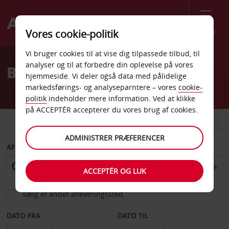
Menu
Vores cookie-politik
Welcome
Vi bruger cookies til at vise dig tilpassede tilbud, til
to
analyser og til at forbedre din oplevelse på vores
Billeje i Madrid
Avis
hjemmeside. Vi deler også data med pålidelige
markedsførings- og analyseparntere – vores
cookie-
politik
indeholder mere information. Ved at klikke
på ACCEPTÉR accepterer du vores brug af cookies.
BIL
VAREVOGN
ADMINISTRER PRÆFERENCER
AFHENT FRA
ACCEPTÉR OG LUK
Vælg et andet afleveringssted
DATO FRA
DATO TIL