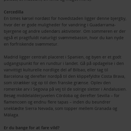
Cercedilla
En times kørsel nordøst for hovedstaden ligger denne bjergby,
hvor der er gode muligheder for vandring i Guadarrama-
bjergene og andre udendørs aktiviteter. Om sommeren er der
også et pragtfuldt naturligt svømmebassin, hvor du kan nyde
en forfriskende svømmetur.
Madrid ligger centralt placeret i Spanien, og byen er et godt
udgangspunkt for en rundtur i landet. Gå på opdagelse i den
vanvittigt kulturelle nordlige del af Bilbao, eller tag til
Barcelona og derefter nordpå til den klippefyldte Costa Brava,
som strækker sig op til den franske grænse. Oplev den
romerske arv i Segovia på vej til de solrige sletter i Andalusien.
Besøg middelalderjuvelen Córdoba og derefter Sevilla – for
flamencoen og endnu flere tapas – inden du beundrer
sneklædte Sierra Nevada, som topper mellem Granada og
Málaga.
Er du bange for at fare vild?