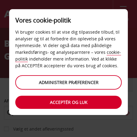
Menu
Vores cookie-politik
Welcome
Vi bruger cookies til at vise dig tilpassede tilbud, til
to
analyser og til at forbedre din oplevelse på vores
Billeje Milano Via
Avis
hjemmeside. Vi deler også data med pålidelige
markedsførings- og analyseparntere – vores
cookie-
Gasparotto
politik
indeholder mere information. Ved at klikke
på ACCEPTÉR accepterer du vores brug af cookies.
ADMINISTRER PRÆFERENCER
BIL
VAREVOGN
AFHENT FRA
ACCEPTÉR OG LUK
Vælg et andet afleveringssted