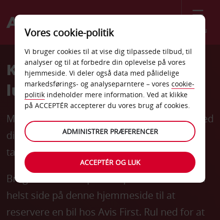
Menu
Vores cookie-politik
Vi bruger cookies til at vise dig tilpassede tilbud, til
analyser og til at forbedre din oplevelse på vores
Kun fly forlader
hjemmeside. Vi deler også data med pålidelige
markedsførings- og analyseparntere – vores
cookie-
lufthavnen hurtigere
politik
indeholder mere information. Ved at klikke
på ACCEPTÉR accepterer du vores brug af cookies.
Med Avis First vil din concierge møde dig med
ADMINISTRER PRÆFERENCER
dit køretøj i en reserveret zone, bogstaveligt
talt få sekunder fra terminaldøren.
ACCEPTÉR OG LUK
Brug reservationspanelet på en hvilken som
helst side på denne hjemmeside til at
reservere en bil hos Avis First. Rul ned for at