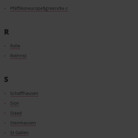
Pfäffikoneurope$greece$a-z
R
Rolle
Rothrist
S
Schaffhausen
Sion
Staad
Steinhausen
St Gallen