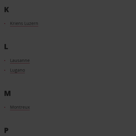
K
Kriens Luzern
L
Lausanne
Lugano
M
Montreux
P