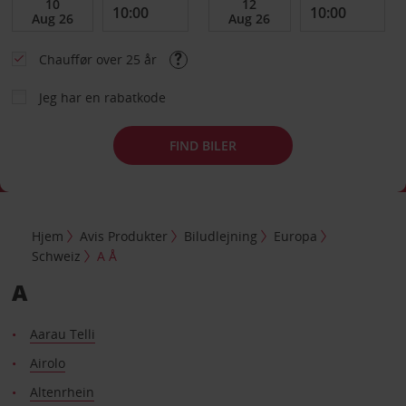
Chauffør over 25 år
Jeg har en rabatkode
FIND BILER
Hjem
Avis Produkter
Biludlejning
Europa
Schweiz
A Å
A
Aarau Telli
Airolo
Altenrhein