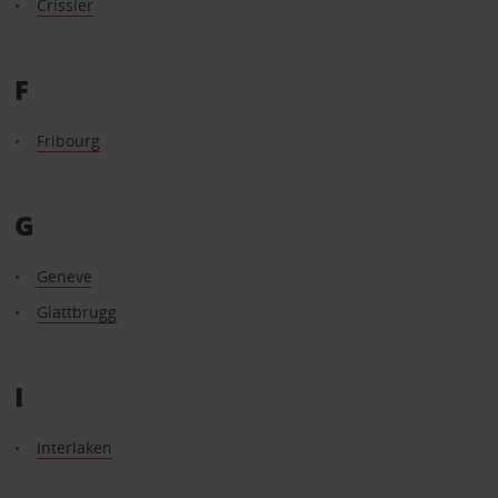
Crissier
F
Fribourg
G
Geneve
Glattbrugg
I
Interlaken