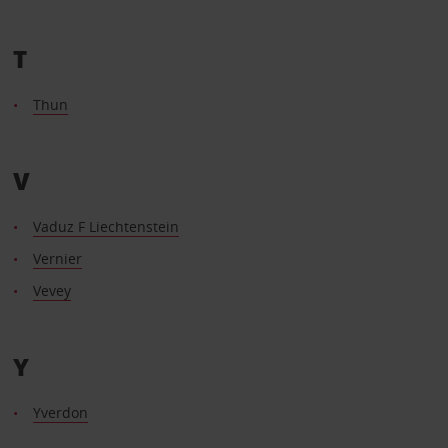
T
Thun
V
Vaduz F Liechtenstein
Vernier
Vevey
Y
Yverdon