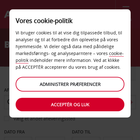
Menu
Vores cookie-politik
Welcome
Vi bruger cookies til at vise dig tilpassede tilbud, til
to
analyser og til at forbedre din oplevelse på vores
Billeje Schweiz
Avis
hjemmeside. Vi deler også data med pålidelige
markedsførings- og analyseparntere – vores
cookie-
politik
indeholder mere information. Ved at klikke
på ACCEPTÉR accepterer du vores brug af cookies.
BIL
VAREVOGN
ADMINISTRER PRÆFERENCER
AFHENT FRA
ACCEPTÉR OG LUK
Vælg et andet afleveringssted
DATO FRA
DATO TIL