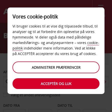
Menu
Vores cookie-politik
Welcome
Vi bruger cookies til at vise dig tilpassede tilbud, til
to
analyser og til at forbedre din oplevelse på vores
Billeje Bern
Avis
hjemmeside. Vi deler også data med pålidelige
markedsførings- og analyseparntere – vores
cookie-
politik
indeholder mere information. Ved at klikke
på ACCEPTÉR accepterer du vores brug af cookies.
BIL
VAREVOGN
ADMINISTRER PRÆFERENCER
AFHENT FRA
ACCEPTÉR OG LUK
Vælg et andet afleveringssted
DATO FRA
DATO TIL