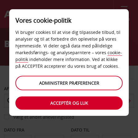
Menu
Vores cookie-politik
Welcome
Vi bruger cookies til at vise dig tilpassede tilbud, til
to
analyser og til at forbedre din oplevelse på vores
Billeje Basel
Avis
hjemmeside. Vi deler også data med pålidelige
markedsførings- og analyseparntere – vores
cookie-
politik
indeholder mere information. Ved at klikke
på ACCEPTÉR accepterer du vores brug af cookies.
BIL
VAREVOGN
ADMINISTRER PRÆFERENCER
AFHENT FRA
ACCEPTÉR OG LUK
Vælg et andet afleveringssted
DATO FRA
DATO TIL