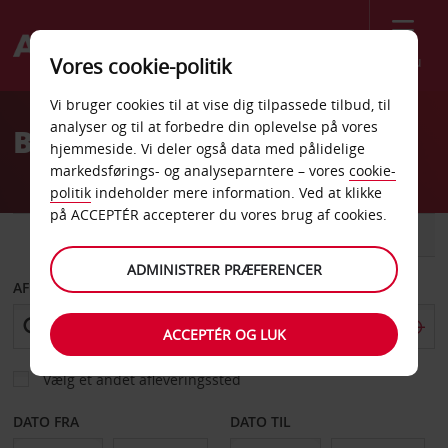
Menu
Vores cookie-politik
Welcome
Vi bruger cookies til at vise dig tilpassede tilbud, til
to
analyser og til at forbedre din oplevelse på vores
Billeje Buchs
Avis
hjemmeside. Vi deler også data med pålidelige
markedsførings- og analyseparntere – vores
cookie-
politik
indeholder mere information. Ved at klikke
på ACCEPTÉR accepterer du vores brug af cookies.
BIL
VAREVOGN
ADMINISTRER PRÆFERENCER
AFHENT FRA
ACCEPTÉR OG LUK
Vælg et andet afleveringssted
DATO FRA
DATO TIL