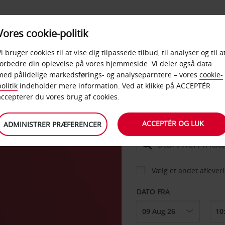
PRODUKTER &
Vores cookie-politik
BUD
TAXFREE & ERHVERV
KONTORER
Vi bruger cookies til at vise dig tilpassede tilbud, til analyser og til a
forbedre din oplevelse på vores hjemmeside. Vi deler også data
med pålidelige markedsførings- og analyseparntere – vores
cookie-
li
olitik
indeholder mere information. Ved at klikke på ACCEPTÉR
BIL
accepterer du vores brug af cookies.
ACCEPTÉR OG LUK
ADMINISTRER PRÆFERENCER
AFHENT FRA
Vælg et andet aflever
DATO FRA