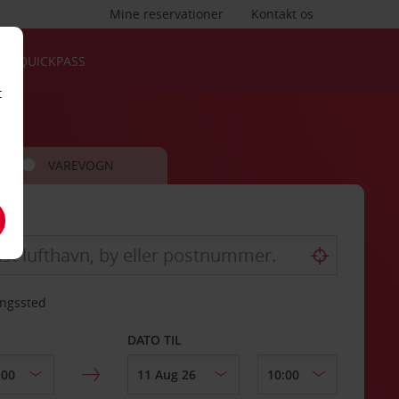
Mine reservationer
Kontakt os
QUICKPASS
t
VAREVOGN
ingssted
DATO TIL