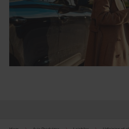
Hjem
Avis Produkter
Lejebiler
Udlejning af el