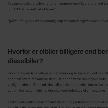
Vedligeholdelse af elbiler er ofte nemmere og billigere end ved tra
aftalenr.
(AWD).
op til 30 % på vedligeholdelse.*
Varevogne
kan
*(Kilde: Peugeot i en sammenligning mellem vedligeholdelse af e
også
bookes,
hvis
disse
er
tilgængelige.
Hvorfor er elbiler billigere end be
dieselbiler?
Hovedårsagen til, at elbiler er nemmere og billigere at vedligehold
at de har færre mekaniske dele. Da der er færre mekaniske dele,
vedligeholdelse. Der skal ikke skiftes olie på en elbil; der er bare
der er ikke nogen kobling, der skal vedligeholdes eller repareres.
Takket være enkeltgeartransmissionen, og på trods af at den er tun
en elbil altid levere fuld trækkraft. Det gør, at en elbil kører mer