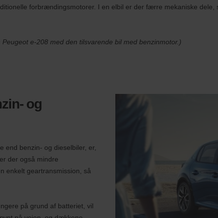
ditionelle forbrændingsmotorer. I en elbil er der færre mekaniske dele, 
n Peugeot e-208 med den tilsvarende bil med benzinmotor.)
nzin- og
e end benzin- og dieselbiler, er,
 er der også mindre
 en enkelt geartransmission, så
gere på grund af batteriet, vil
e jævnt på vejen, og dækkene