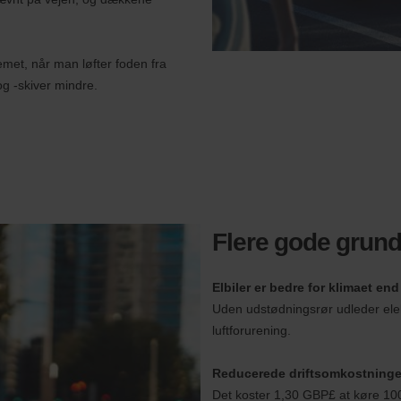
emet, når man løfter foden fra
g -skiver mindre.
Flere gode grunde 
Elbiler er bedre for klimaet end
Uden udstødningsrør udleder elek
luftforurening.
Reducerede driftsomkostninge
Det koster 1,30 GBP£ at køre 100