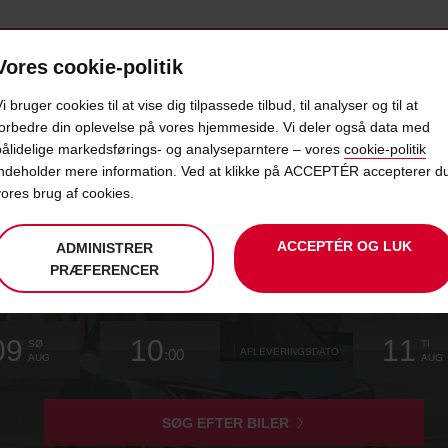
Vores cookie-politik
BUD
PRODUKTER & KONTORER
TAXFREE & ERHVERV
i bruger cookies til at vise dig tilpassede tilbud, til analyser og til at
forbedre din oplevelse på vores hjemmeside. Vi deler også data med
pålidelige markedsførings- og analyseparntere – vores
cookie-politik
ELBILER: HVORFOR ER ELBILE
indeholder mere information. Ved at klikke på ACCEPTÉR accepterer d
vores brug af cookies.
ACCEPTÉR OG LUK
ADMINISTRER
PRÆFERENCER
r
ntningsstation
Din
vælg
dato
Valgte
vælg
tid
Åbningstid
Aktuel
vælg
09
10
11
valgte
for
fra
afhentningstid
for
fra
fra
for
SØ
TI
:00
AFLEVERINGSDATO
afhentningstid
at
at
minutter
at
AUG
AUG
er
ændre
ændre
ændre
SØG EFTER BILER