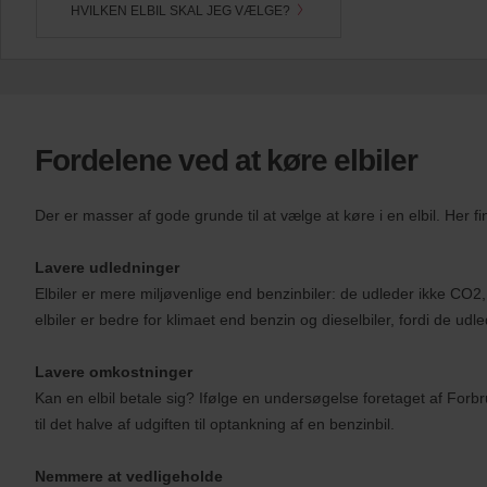
s
HVILKEN ELBIL SKAL JEG VÆLGE?
:
Skip
screen
reader
instructions
Fortæl
os
Fordelene ved at køre elbiler
din
afhentningsstation
ved
hjælp
Der er masser af gode grunde til at vælge at køre i en elbil. Her fi
af
søgefeltet
Lavere udledninger
nedenfor.
Herefter,
Elbiler er mere miljøvenlige end benzinbiler: de udleder ikke CO2, 
angiv
elbiler er bedre for klimaet end benzin og dieselbiler, fordi de udle
afhentningstid
og
dato.
Lavere omkostninger
Du
Kan en elbil betale sig? Ifølge en undersøgelse foretaget af Forbr
kan
til det halve af udgiften til optankning af en benzinbil.
også
angive
dit
Nemmere at vedligeholde
Avis