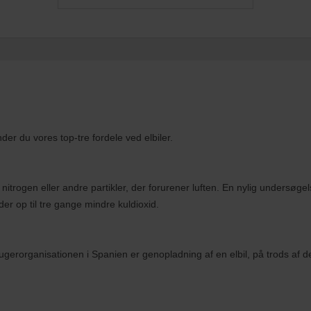
nder du vores top-tre fordele ved elbiler.
nitrogen eller andre partikler, der forurener luften. En nylig undersøge
der op til tre gange mindre kuldioxid.
ugerorganisationen i Spanien er genopladning af en elbil, på trods af den