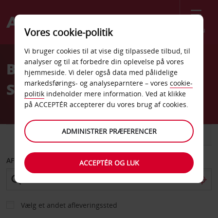
Menu
Vores cookie-politik
Welcome
Vi bruger cookies til at vise dig tilpassede tilbud, til
to
analyser og til at forbedre din oplevelse på vores
Billeje Anglo Hangar
Avis
hjemmeside. Vi deler også data med pålidelige
markedsførings- og analyseparntere – vores
cookie-
Sishen
politik
indeholder mere information. Ved at klikke
på ACCEPTÉR accepterer du vores brug af cookies.
ADMINISTRER PRÆFERENCER
BIL
VAREVOGN
AFHENT FRA
ACCEPTÉR OG LUK
Vælg et andet afleveringssted