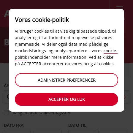
Menu
Vores cookie-politik
Welcome
Vi bruger cookies til at vise dig tilpassede tilbud, til
to
analyser og til at forbedre din oplevelse på vores
Billeje Worcester
Avis
hjemmeside. Vi deler også data med pålidelige
markedsførings- og analyseparntere – vores
cookie-
politik
indeholder mere information. Ved at klikke
på ACCEPTÉR accepterer du vores brug af cookies.
BIL
VAREVOGN
ADMINISTRER PRÆFERENCER
AFHENT FRA
ACCEPTÉR OG LUK
Vælg et andet afleveringssted
DATO FRA
DATO TIL