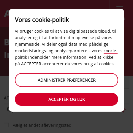
Menu
Vores cookie-politik
Welcome
Vi bruger cookies til at vise dig tilpassede tilbud, til
to
analyser og til at forbedre din oplevelse på vores
Billeje Davao
Avis
hjemmeside. Vi deler også data med pålidelige
markedsførings- og analyseparntere – vores
cookie-
Internationale Lufthavn
politik
indeholder mere information. Ved at klikke
på ACCEPTÉR accepterer du vores brug af cookies.
ADMINISTRER PRÆFERENCER
BIL
VAREVOGN
AFHENT FRA
ACCEPTÉR OG LUK
Vælg et andet afleveringssted