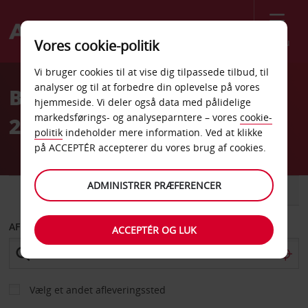
Menu
Vores cookie-politik
Welcome
Vi bruger cookies til at vise dig tilpassede tilbud, til
to
analyser og til at forbedre din oplevelse på vores
Billeje Shanghai Centrum
Avis
hjemmeside. Vi deler også data med pålidelige
markedsførings- og analyseparntere – vores
cookie-
2988 Zhangyang Road
politik
indeholder mere information. Ved at klikke
på ACCEPTÉR accepterer du vores brug af cookies.
ADMINISTRER PRÆFERENCER
BIL
VAREVOGN
AFHENT FRA
ACCEPTÉR OG LUK
Vælg et andet afleveringssted