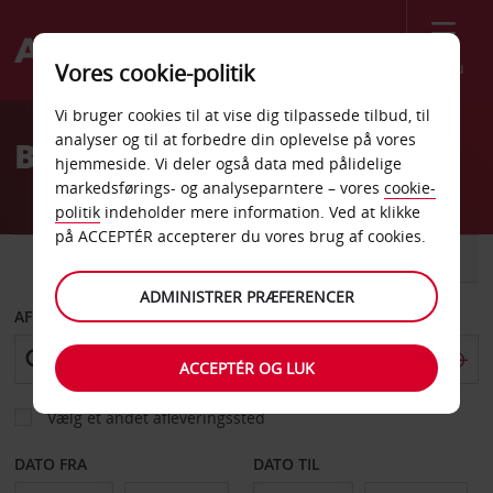
Menu
Vores cookie-politik
Welcome
Vi bruger cookies til at vise dig tilpassede tilbud, til
to
analyser og til at forbedre din oplevelse på vores
Billeje Ashfield
Avis
hjemmeside. Vi deler også data med pålidelige
markedsførings- og analyseparntere – vores
cookie-
politik
indeholder mere information. Ved at klikke
på ACCEPTÉR accepterer du vores brug af cookies.
BIL
VAREVOGN
ADMINISTRER PRÆFERENCER
AFHENT FRA
ACCEPTÉR OG LUK
Vælg et andet afleveringssted
DATO FRA
DATO TIL