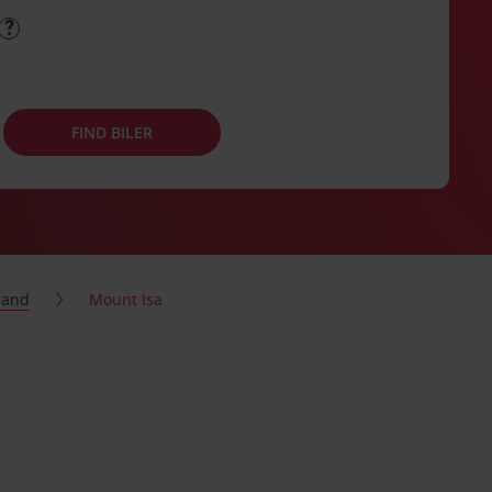
FIND BILER
land
Mount Isa