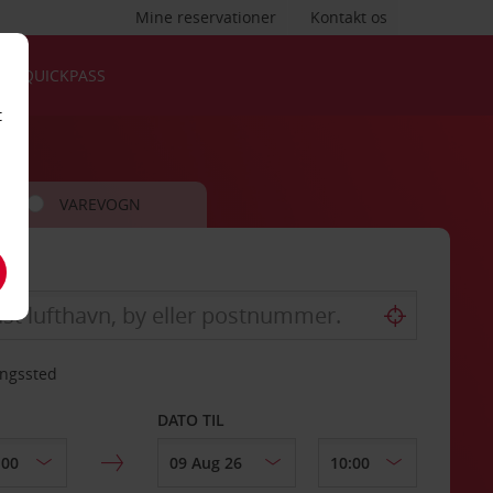
Mine reservationer
Kontakt os
QUICKPASS
t
VAREVOGN
ingssted
DATO TIL