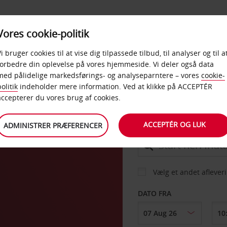
PRODUKTER &
Vores cookie-politik
BUD
TAXFREE & ERHVERV
KONTORER
Vi bruger cookies til at vise dig tilpassede tilbud, til analyser og til a
forbedre din oplevelse på vores hjemmeside. Vi deler også data
med pålidelige markedsførings- og analyseparntere – vores
cookie-
a
olitik
indeholder mere information. Ved at klikke på ACCEPTÉR
BIL
accepterer du vores brug af cookies.
ACCEPTÉR OG LUK
ADMINISTRER PRÆFERENCER
AFHENT FRA
Vælg et andet aflever
DATO FRA