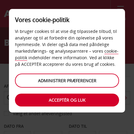
Menu
Vores cookie-politik
Welcome
Vi bruger cookies til at vise dig tilpassede tilbud, til
to
analyser og til at forbedre din oplevelse på vores
Billeje Hobart
Avis
hjemmeside. Vi deler også data med pålidelige
markedsførings- og analyseparntere – vores
cookie-
politik
indeholder mere information. Ved at klikke
på ACCEPTÉR accepterer du vores brug af cookies.
BIL
VAREVOGN
ADMINISTRER PRÆFERENCER
AFHENT FRA
ACCEPTÉR OG LUK
Vælg et andet afleveringssted
DATO FRA
DATO TIL