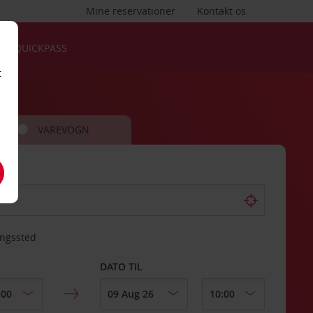
Mine reservationer
Kontakt os
QUICKPASS
t
VAREVOGN
ingssted
DATO TIL