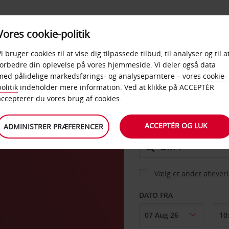
PRODUKTER &
Vores cookie-politik
BUD
TAXFREE & ERHVERV
KONTORER
Vi bruger cookies til at vise dig tilpassede tilbud, til analyser og til a
forbedre din oplevelse på vores hjemmeside. Vi deler også data
med pålidelige markedsførings- og analyseparntere – vores
cookie-
olitik
indeholder mere information. Ved at klikke på ACCEPTÉR
BIL
accepterer du vores brug af cookies.
ACCEPTÉR OG LUK
ADMINISTRER PRÆFERENCER
AFHENT FRA
Vælg et andet aflever
DATO FRA