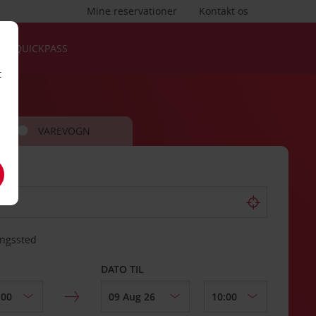
Mine reservationer
Kontakt os
QUICKPASS
t
VAREVOGN
ingssted
DATO TIL