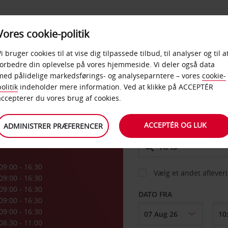
PRODUKTER &
Vores cookie-politik
BUD
TAXFREE & ERHVERV
KONTORER
Vi bruger cookies til at vise dig tilpassede tilbud, til analyser og til a
forbedre din oplevelse på vores hjemmeside. Vi deler også data
med pålidelige markedsførings- og analyseparntere – vores
cookie-
ie
olitik
indeholder mere information. Ved at klikke på ACCEPTÉR
BIL
accepterer du vores brug af cookies.
ACCEPTÉR OG LUK
ADMINISTRER PRÆFERENCER
AFHENT FRA
09:00 - 16:30
Vælg et andet aflever
09:00 - 16:30
09:00 - 16:30
DATO FRA
09:00 - 16:30
09:00 - 16:30
08:30 - 11:00