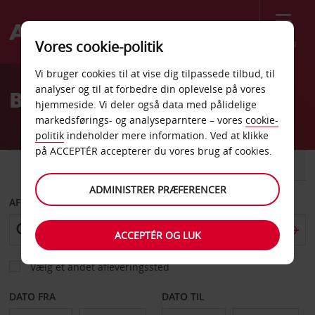
Menu
Vores cookie-politik
Welcome
Vi bruger cookies til at vise dig tilpassede tilbud, til
to
analyser og til at forbedre din oplevelse på vores
Billeje Hamilton
Avis
hjemmeside. Vi deler også data med pålidelige
markedsførings- og analyseparntere – vores
cookie-
politik
indeholder mere information. Ved at klikke
på ACCEPTÉR accepterer du vores brug af cookies.
BIL
VAREVOGN
ADMINISTRER PRÆFERENCER
AFHENT FRA
ACCEPTÉR OG LUK
Vælg et andet afleveringssted
DATO FRA
DATO TIL