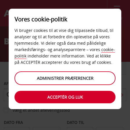
Menu
Vores cookie-politik
Welcome
Vi bruger cookies til at vise dig tilpassede tilbud, til
to
analyser og til at forbedre din oplevelse på vores
Billeje Paradise Island
Avis
hjemmeside. Vi deler også data med pålidelige
markedsførings- og analyseparntere – vores
cookie-
politik
indeholder mere information. Ved at klikke
på ACCEPTÉR accepterer du vores brug af cookies.
BIL
VAREVOGN
ADMINISTRER PRÆFERENCER
AFHENT FRA
ACCEPTÉR OG LUK
Vælg et andet afleveringssted
DATO FRA
DATO TIL