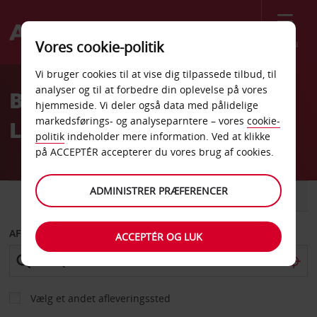
Menu
Vores cookie-politik
Welcome
Vi bruger cookies til at vise dig tilpassede tilbud, til
to
analyser og til at forbedre din oplevelse på vores
Billeje Mar Del Plata
Avis
hjemmeside. Vi deler også data med pålidelige
markedsførings- og analyseparntere – vores
cookie-
Lufthavn
politik
indeholder mere information. Ved at klikke
på ACCEPTÉR accepterer du vores brug af cookies.
ADMINISTRER PRÆFERENCER
BIL
VAREVOGN
AFHENT FRA
ACCEPTÉR OG LUK
Vælg et andet afleveringssted