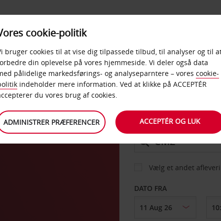
PRODUKTER &
Vores cookie-politik
BUD
TAXFREE & ERHVERV
KONTORER
Vi bruger cookies til at vise dig tilpassede tilbud, til analyser og til a
forbedre din oplevelse på vores hjemmeside. Vi deler også data
med pålidelige markedsførings- og analyseparntere – vores
cookie-
ida
olitik
indeholder mere information. Ved at klikke på ACCEPTÉR
BIL
accepterer du vores brug af cookies.
ACCEPTÉR OG LUK
ADMINISTRER PRÆFERENCER
AFHENT FRA
Vælg et andet aflever
DATO FRA