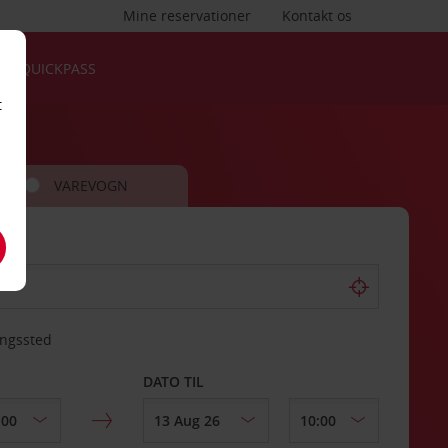
Mine reservationer
Kontakt os
QUICKPASS
t
VAREVOGN
ingssted
DATO TIL