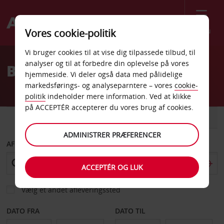
Menu
Vores cookie-politik
Welcome
Vi bruger cookies til at vise dig tilpassede tilbud, til
to
analyser og til at forbedre din oplevelse på vores
Billeje Olaya Sasco
Avis
hjemmeside. Vi deler også data med pålidelige
markedsførings- og analyseparntere – vores
cookie-
politik
indeholder mere information. Ved at klikke
på ACCEPTÉR accepterer du vores brug af cookies.
BIL
VAREVOGN
ADMINISTRER PRÆFERENCER
AFHENT FRA
ACCEPTÉR OG LUK
Vælg et andet afleveringssted
DATO FRA
DATO TIL