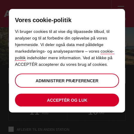
Menu
Vores cookie-politik
Welcome
Vi bruger cookies til at vise dig tilpassede tilbud, til
to
analyser og til at forbedre din oplevelse på vores
Avis
FEM OPLEVELSER TIL KØR-SELV-FERIEN
hjemmeside. Vi deler også data med pålidelige
markedsførings- og analyseparntere – vores
cookie-
I DET DANSKE SOMMERLAND
politik
indeholder mere information. Ved at klikke på
ACCEPTÉR accepterer du vores brug af cookies.
Instructions
Spring
Søg
efter
Brug d
for
ADMINISTRER PRÆFERENCER
afhentningsstation
over
Screen
dato
Din
vælg
Valgte
vælg
tid
Åbning
09
10
fra
valgte
for
afhentningstid
for
fra
fra
SØ
links
Reader
:00
afhentningstid
at
at
minutt
AUG
er
ændre
ændre
ACCEPTÉR OG LUK
Users:
i
dato
Aktuel
vælg
time
Valgte
vælg
Abning
tid
Skip
11
10
til
for
to
afhentningstid
for
til
til
TI
:00
screen
denne
at
at
minutt
AUG
reader
ændre
ændre
instructions
formular
Fortæl
AFLEVER TIL EN ANDEN STATION
os