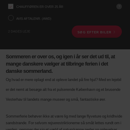
din
afhentningsstation
?
CHAUFFØREN ER OVER 25 ÅR
ved
hjælp
AVIS AFTALENR. (AWD)
af
søgefeltet
2 DAGES LEJE
SØG EFTER BILER
nedenfor.
Herefter,
angiv
afhentningstid
og
Sommeren er over os, og igen i år ser det ud til, at
dato.
mange danskere vælger at tilbringe ferien i det
Du
kan
danske sommerland.
også
angive
Og hvad er mere oplagt end at opleve landet på fire hjul? Med en lejebil
dit
er det nemt at besøge alt fra et pulserende København og et brusende
Avis
aftalenr.
Vesterhav til landets mange museer og små, fantastiske øer.
(AWD).
Varevogne
kan
også
Sommerferie behøver ikke at være lig med lange flyveture og kridhvide
bookes,
sandstrande. For selvom rejserestriktionerne så småt lettes rundt om i
hvis
verden, gemmer der sig et væld af naturskønne perler og oplevelser