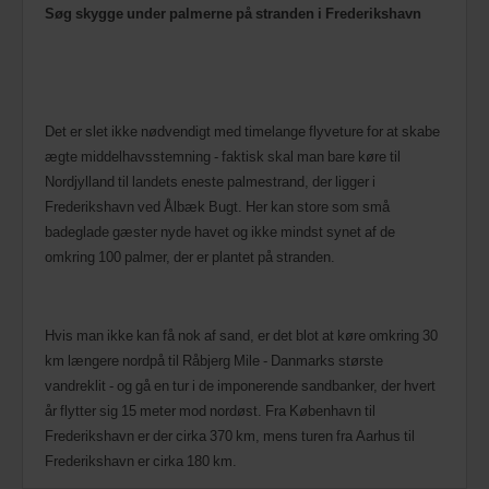
Søg skygge under palmerne på stranden i Frederikshavn
Det er slet ikke nødvendigt med timelange flyveture for at skabe
ægte middelhavsstemning - faktisk skal man bare køre til
Nordjylland til landets eneste palmestrand, der ligger i
Frederikshavn ved Ålbæk Bugt. Her kan store som små
badeglade gæster nyde havet og ikke mindst synet af de
omkring 100 palmer, der er plantet på stranden.
Hvis man ikke kan få nok af sand, er det blot at køre omkring 30
km længere nordpå til Råbjerg Mile - Danmarks største
vandreklit - og gå en tur i de imponerende sandbanker, der hvert
år flytter sig 15 meter mod nordøst. Fra København til
Frederikshavn er der cirka 370 km, mens turen fra Aarhus til
Frederikshavn er cirka 180 km.