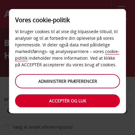
Menu
Vores cookie-politik
Welcome
Vi bruger cookies til at vise dig tilpassede tilbud, til
to
analyser og til at forbedre din oplevelse på vores
Billeje Kinshasa Grand
Avis
hjemmeside. Vi deler også data med pålidelige
markedsførings- og analyseparntere – vores
cookie-
Hotel
politik
indeholder mere information. Ved at klikke
på ACCEPTÉR accepterer du vores brug af cookies.
ADMINISTRER PRÆFERENCER
BIL
VAREVOGN
AFHENT FRA
ACCEPTÉR OG LUK
Vælg et andet afleveringssted