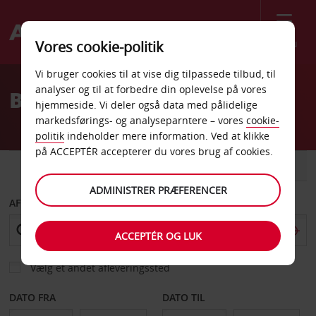
Menu
Vores cookie-politik
Welcome
Vi bruger cookies til at vise dig tilpassede tilbud, til
to
analyser og til at forbedre din oplevelse på vores
Billeje Egypten
Avis
hjemmeside. Vi deler også data med pålidelige
markedsførings- og analyseparntere – vores
cookie-
politik
indeholder mere information. Ved at klikke
på ACCEPTÉR accepterer du vores brug af cookies.
BIL
VAREVOGN
ADMINISTRER PRÆFERENCER
AFHENT FRA
ACCEPTÉR OG LUK
Vælg et andet afleveringssted
DATO FRA
DATO TIL