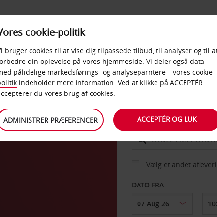
PRODUKTER &
Vores cookie-politik
BUD
TAXFREE & ERHVERV
KONTORER
Vi bruger cookies til at vise dig tilpassede tilbud, til analyser og til a
forbedre din oplevelse på vores hjemmeside. Vi deler også data
med pålidelige markedsførings- og analyseparntere – vores
cookie-
e
olitik
indeholder mere information. Ved at klikke på ACCEPTÉR
BIL
accepterer du vores brug af cookies.
ACCEPTÉR OG LUK
ADMINISTRER PRÆFERENCER
AFHENT FRA
Vælg et andet aflever
DATO FRA