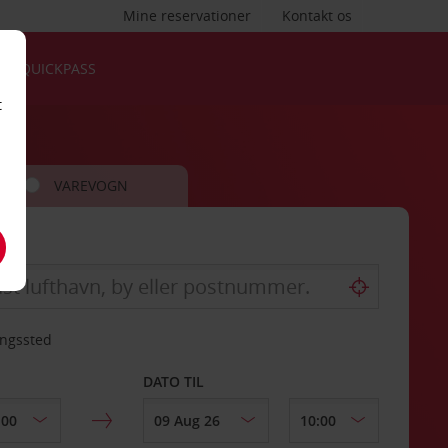
Mine reservationer
Kontakt os
QUICKPASS
t
VAREVOGN
ingssted
DATO TIL