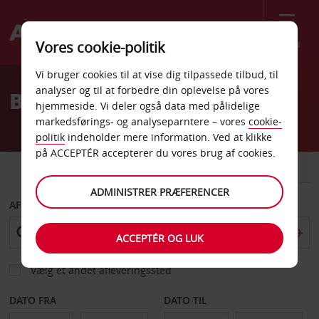
Menu
Vores cookie-politik
Welcome
Vi bruger cookies til at vise dig tilpassede tilbud, til
to
analyser og til at forbedre din oplevelse på vores
Billeje Tripoli
Avis
hjemmeside. Vi deler også data med pålidelige
markedsførings- og analyseparntere – vores
cookie-
politik
indeholder mere information. Ved at klikke
på ACCEPTÉR accepterer du vores brug af cookies.
BIL
VAREVOGN
ADMINISTRER PRÆFERENCER
AFHENT FRA
ACCEPTÉR OG LUK
Vælg et andet afleveringssted
DATO FRA
DATO TIL