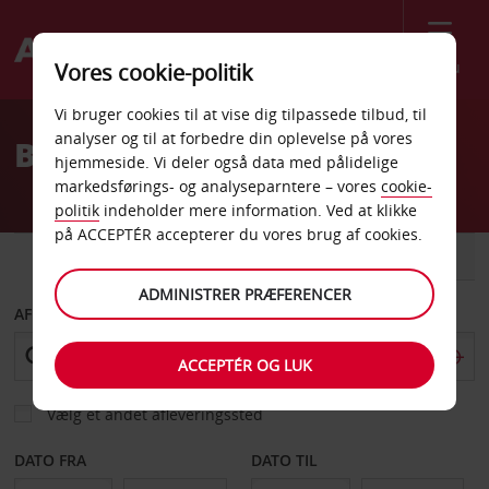
Menu
Vores cookie-politik
Welcome
Vi bruger cookies til at vise dig tilpassede tilbud, til
to
analyser og til at forbedre din oplevelse på vores
Billeje Bamako
Avis
hjemmeside. Vi deler også data med pålidelige
markedsførings- og analyseparntere – vores
cookie-
politik
indeholder mere information. Ved at klikke
på ACCEPTÉR accepterer du vores brug af cookies.
BIL
VAREVOGN
ADMINISTRER PRÆFERENCER
AFHENT FRA
ACCEPTÉR OG LUK
Vælg et andet afleveringssted
DATO FRA
DATO TIL