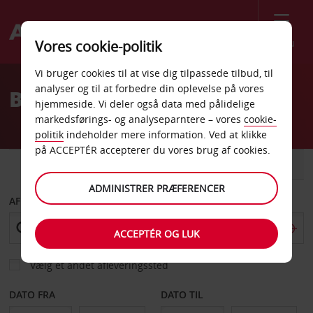
Menu
Vores cookie-politik
Welcome
Vi bruger cookies til at vise dig tilpassede tilbud, til
to
analyser og til at forbedre din oplevelse på vores
Billeje Bamako
Avis
hjemmeside. Vi deler også data med pålidelige
markedsførings- og analyseparntere – vores
cookie-
politik
indeholder mere information. Ved at klikke
på ACCEPTÉR accepterer du vores brug af cookies.
BIL
VAREVOGN
ADMINISTRER PRÆFERENCER
AFHENT FRA
ACCEPTÉR OG LUK
Vælg et andet afleveringssted
DATO FRA
DATO TIL