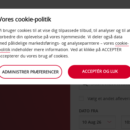
PRODUKTER &
Vores cookie-politik
BUD
TAXFREE & ERHVERV
KONTORER
Vi bruger cookies til at vise dig tilpassede tilbud, til analyser og til a
forbedre din oplevelse på vores hjemmeside. Vi deler også data
med pålidelige markedsførings- og analyseparntere – vores
cookie-
olitik
indeholder mere information. Ved at klikke på ACCEPTÉR
BIL
accepterer du vores brug af cookies.
ACCEPTÉR OG LUK
ADMINISTRER PRÆFERENCER
AFHENT FRA
Vælg et andet aflever
DATO FRA