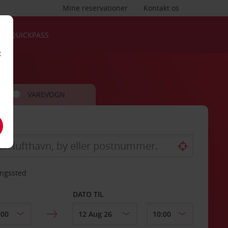
Mine reservationer
Kontakt os
QUICKPASS
t
VAREVOGN
ingssted
DATO TIL