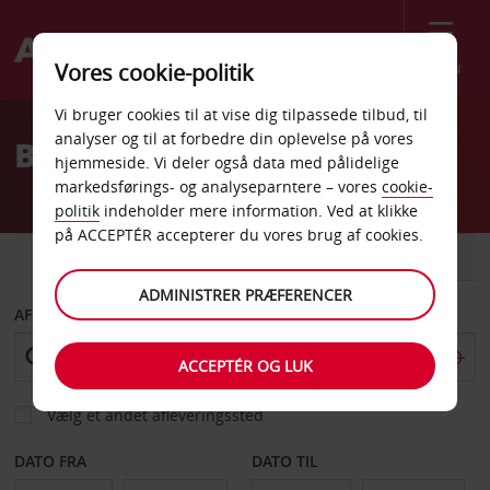
Menu
Vores cookie-politik
Welcome
Vi bruger cookies til at vise dig tilpassede tilbud, til
to
analyser og til at forbedre din oplevelse på vores
Billeje Mahebourg
Avis
hjemmeside. Vi deler også data med pålidelige
markedsførings- og analyseparntere – vores
cookie-
politik
indeholder mere information. Ved at klikke
på ACCEPTÉR accepterer du vores brug af cookies.
BIL
VAREVOGN
ADMINISTRER PRÆFERENCER
AFHENT FRA
ACCEPTÉR OG LUK
Vælg et andet afleveringssted
DATO FRA
DATO TIL