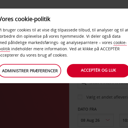
PRODUKTER &
Vores cookie-politik
BUD
TAXFREE & ERHVERV
KONTORER
Vi bruger cookies til at vise dig tilpassede tilbud, til analyser og til a
forbedre din oplevelse på vores hjemmeside. Vi deler også data
med pålidelige markedsførings- og analyseparntere – vores
cookie-
olitik
indeholder mere information. Ved at klikke på ACCEPTÉR
BIL
accepterer du vores brug af cookies.
ACCEPTÉR OG LUK
ADMINISTRER PRÆFERENCER
AFHENT FRA
Vælg et andet aflever
DATO FRA