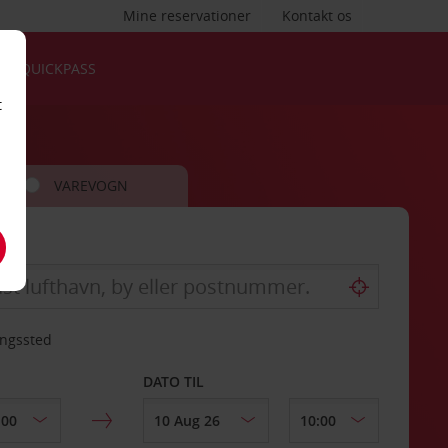
Mine reservationer
Kontakt os
QUICKPASS
t
VAREVOGN
ingssted
DATO TIL