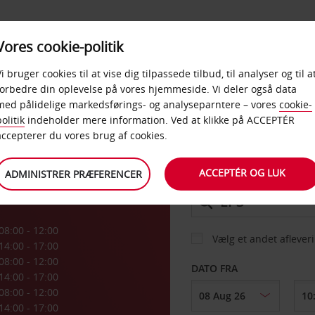
PRODUKTER &
Vores cookie-politik
BUD
TAXFREE & ERHVERV
KONTORER
Vi bruger cookies til at vise dig tilpassede tilbud, til analyser og til a
forbedre din oplevelse på vores hjemmeside. Vi deler også data
med pålidelige markedsførings- og analyseparntere – vores
cookie-
olitik
indeholder mere information. Ved at klikke på ACCEPTÉR
BIL
accepterer du vores brug af cookies.
ACCEPTÉR OG LUK
ADMINISTRER PRÆFERENCER
AFHENT FRA
08:00 - 12:00
Vælg et andet aflever
14:00 - 17:00
08:00 - 12:00
DATO FRA
14:00 - 17:00
08:00 - 12:00
14:00 - 17:00