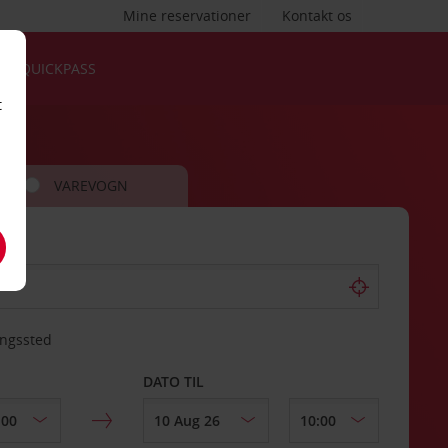
Mine reservationer
Kontakt os
QUICKPASS
t
VAREVOGN
ingssted
DATO TIL