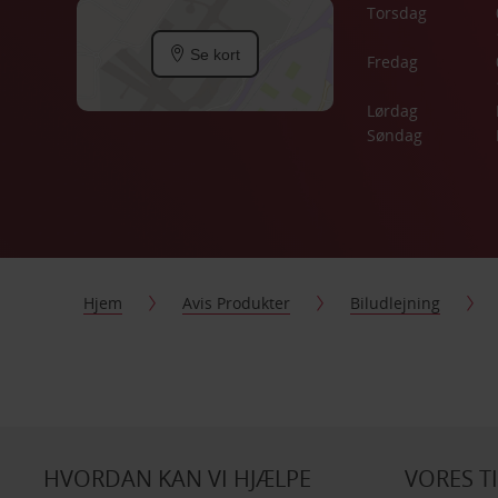
Torsdag
Se kort
Fredag
Lørdag
Søndag
Hjem
Avis Produkter
Biludlejning
HVORDAN KAN VI HJÆLPE
VORES T