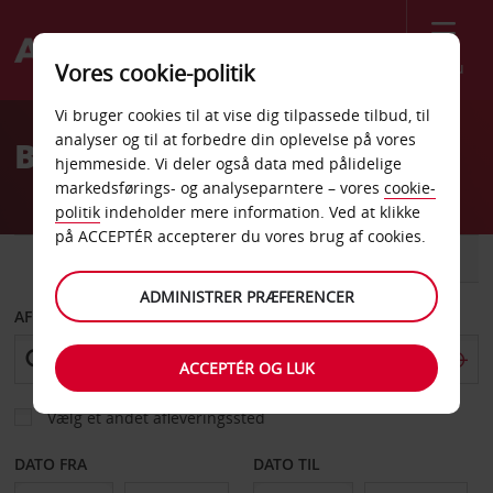
Menu
Vores cookie-politik
Welcome
Vi bruger cookies til at vise dig tilpassede tilbud, til
to
analyser og til at forbedre din oplevelse på vores
Billeje i Kapstaden
Avis
hjemmeside. Vi deler også data med pålidelige
markedsførings- og analyseparntere – vores
cookie-
politik
indeholder mere information. Ved at klikke
på ACCEPTÉR accepterer du vores brug af cookies.
BIL
VAREVOGN
ADMINISTRER PRÆFERENCER
AFHENT FRA
ACCEPTÉR OG LUK
Vælg et andet afleveringssted
DATO FRA
DATO TIL