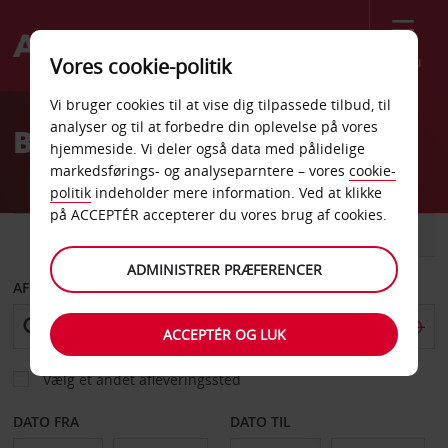
Menu
Vores cookie-politik
Welcome
Vi bruger cookies til at vise dig tilpassede tilbud, til
to
analyser og til at forbedre din oplevelse på vores
Billeje Makhado
Avis
hjemmeside. Vi deler også data med pålidelige
markedsførings- og analyseparntere – vores
cookie-
politik
indeholder mere information. Ved at klikke
på ACCEPTÉR accepterer du vores brug af cookies.
BIL
VAREVOGN
ADMINISTRER PRÆFERENCER
AFHENT FRA
ACCEPTÉR OG LUK
Vælg et andet afleveringssted
DATO FRA
DATO TIL