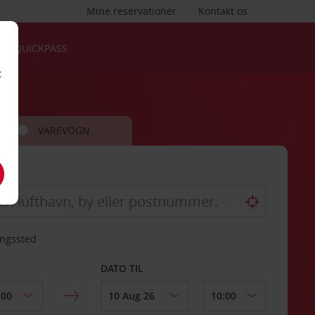
Mine reservationer
Kontakt os
QUICKPASS
t
VAREVOGN
ingssted
DATO TIL