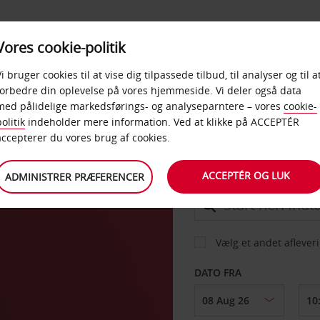
PRODUKTER &
Vores cookie-politik
BUD
TAXFREE & ERHVERV
KONTORER
Vi bruger cookies til at vise dig tilpassede tilbud, til analyser og til a
forbedre din oplevelse på vores hjemmeside. Vi deler også data
med pålidelige markedsførings- og analyseparntere – vores
cookie-
sburg
olitik
indeholder mere information. Ved at klikke på ACCEPTÉR
BIL
accepterer du vores brug af cookies.
ACCEPTÉR OG LUK
ADMINISTRER PRÆFERENCER
AFHENT FRA
Vælg et andet aflever
DATO FRA