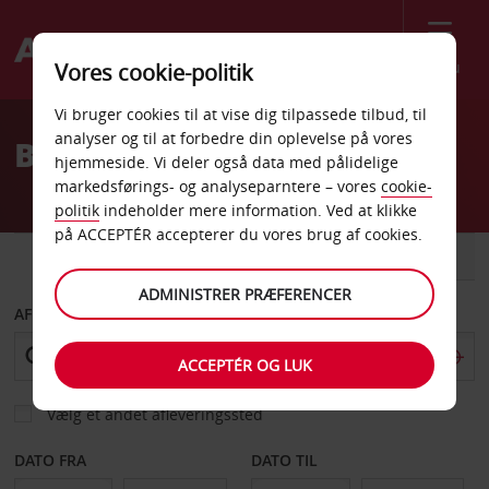
Menu
Vores cookie-politik
Welcome
Vi bruger cookies til at vise dig tilpassede tilbud, til
to
analyser og til at forbedre din oplevelse på vores
Billeje Pretoria
Avis
hjemmeside. Vi deler også data med pålidelige
markedsførings- og analyseparntere – vores
cookie-
politik
indeholder mere information. Ved at klikke
på ACCEPTÉR accepterer du vores brug af cookies.
BIL
VAREVOGN
ADMINISTRER PRÆFERENCER
AFHENT FRA
ACCEPTÉR OG LUK
Vælg et andet afleveringssted
DATO FRA
DATO TIL