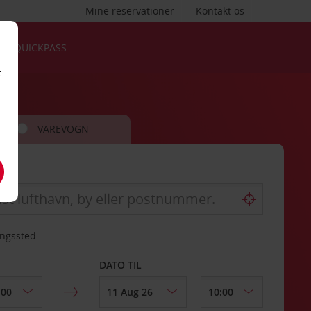
Mine reservationer
Kontakt os
QUICKPASS
t
VAREVOGN
ingssted
DATO TIL