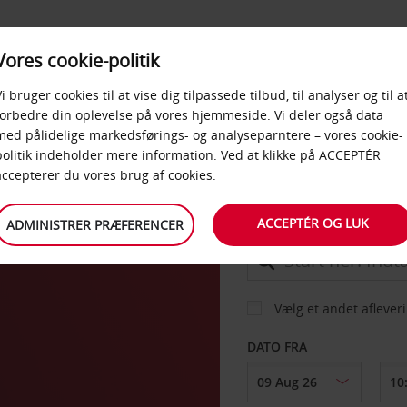
PRODUKTER &
Vores cookie-politik
BUD
TAXFREE & ERHVERV
KONTORER
Vi bruger cookies til at vise dig tilpassede tilbud, til analyser og til a
forbedre din oplevelse på vores hjemmeside. Vi deler også data
med pålidelige markedsførings- og analyseparntere – vores
cookie-
olitik
indeholder mere information. Ved at klikke på ACCEPTÉR
BIL
accepterer du vores brug af cookies.
ACCEPTÉR OG LUK
ADMINISTRER PRÆFERENCER
AFHENT FRA
Vælg et andet aflever
DATO FRA