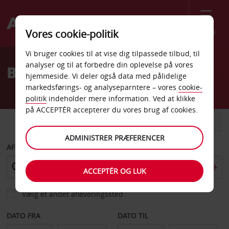
Menu
Vores cookie-politik
Welcome
Vi bruger cookies til at vise dig tilpassede tilbud, til
to
analyser og til at forbedre din oplevelse på vores
Billeje Harare Centrum
Avis
hjemmeside. Vi deler også data med pålidelige
markedsførings- og analyseparntere – vores
cookie-
politik
indeholder mere information. Ved at klikke
på ACCEPTÉR accepterer du vores brug af cookies.
BIL
VAREVOGN
ADMINISTRER PRÆFERENCER
AFHENT FRA
ACCEPTÉR OG LUK
Vælg et andet afleveringssted
DATO FRA
DATO TIL