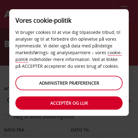
Menu
Vores cookie-politik
Welcome
Vi bruger cookies til at vise dig tilpassede tilbud, til
to
analyser og til at forbedre din oplevelse på vores
Billeje Brunei
Avis
hjemmeside. Vi deler også data med pålidelige
markedsførings- og analyseparntere – vores
cookie-
politik
indeholder mere information. Ved at klikke
på ACCEPTÉR accepterer du vores brug af cookies.
BIL
VAREVOGN
ADMINISTRER PRÆFERENCER
AFHENT FRA
ACCEPTÉR OG LUK
Vælg et andet afleveringssted
DATO FRA
DATO TIL