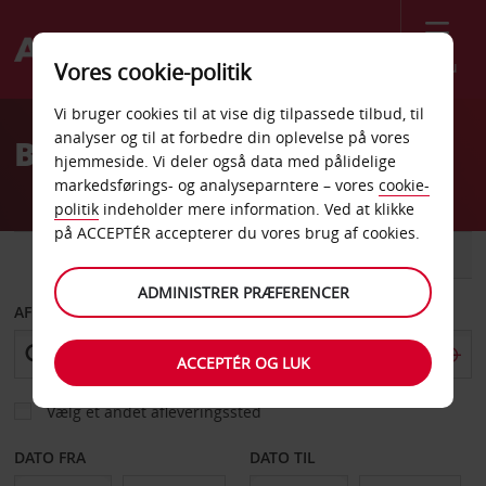
Menu
Vores cookie-politik
Welcome
Vi bruger cookies til at vise dig tilpassede tilbud, til
to
analyser og til at forbedre din oplevelse på vores
Billeje Phnom Penh
Avis
hjemmeside. Vi deler også data med pålidelige
markedsførings- og analyseparntere – vores
cookie-
politik
indeholder mere information. Ved at klikke
på ACCEPTÉR accepterer du vores brug af cookies.
BIL
VAREVOGN
ADMINISTRER PRÆFERENCER
AFHENT FRA
ACCEPTÉR OG LUK
Vælg et andet afleveringssted
DATO FRA
DATO TIL