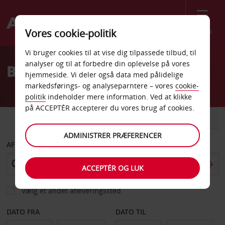
Menu
Vores cookie-politik
Welcome
Vi bruger cookies til at vise dig tilpassede tilbud, til
to
analyser og til at forbedre din oplevelse på vores
Billeje Tinian
Avis
hjemmeside. Vi deler også data med pålidelige
markedsførings- og analyseparntere – vores
cookie-
politik
indeholder mere information. Ved at klikke
på ACCEPTÉR accepterer du vores brug af cookies.
BIL
VAREVOGN
ADMINISTRER PRÆFERENCER
AFHENT FRA
ACCEPTÉR OG LUK
Vælg et andet afleveringssted
DATO FRA
DATO TIL